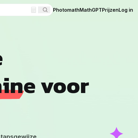
Photomath
MathGPT
Prijzen
Log in
e
hine
voor
stapsgewijze