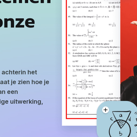
onze
achterin het
at je zien hoe je
van een
ige uitwerking,