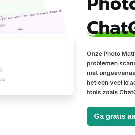
Photo
ChatG
Onze Photo Math
problemen scann
met ongeëvenaar
het een veel krac
tools zoals Chat
Ga gratis a