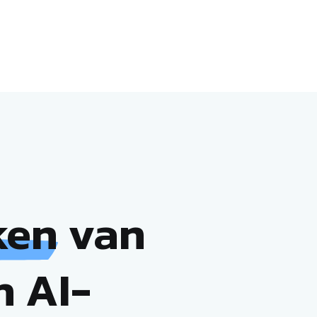
ken
van
h AI-