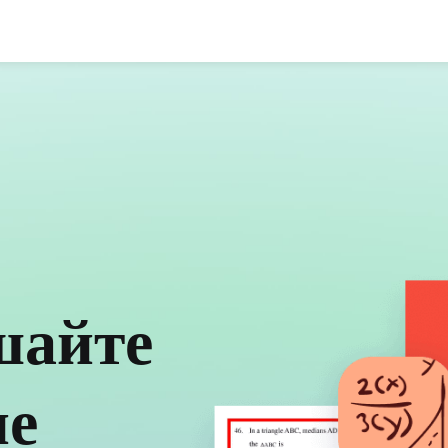
шайте
ие