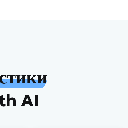
стики
th AI