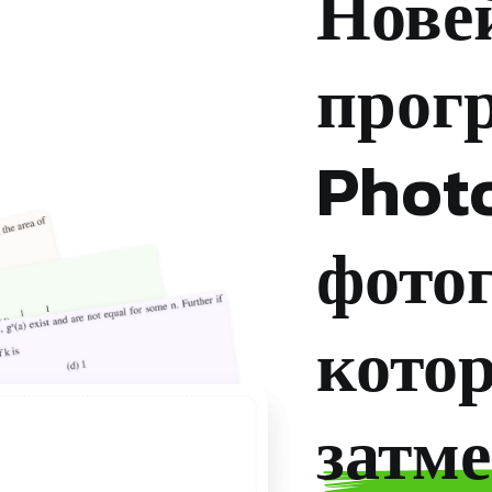
Нове
прог
Photo
фото
кото
затм