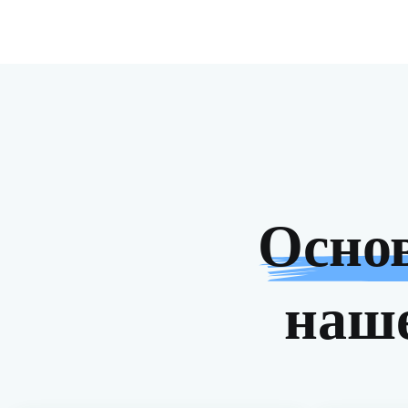
Осно
наше