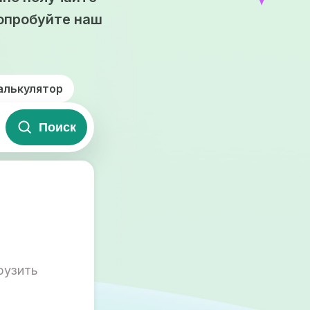
опробуйте наш
алькулятор
Поиск
рузить