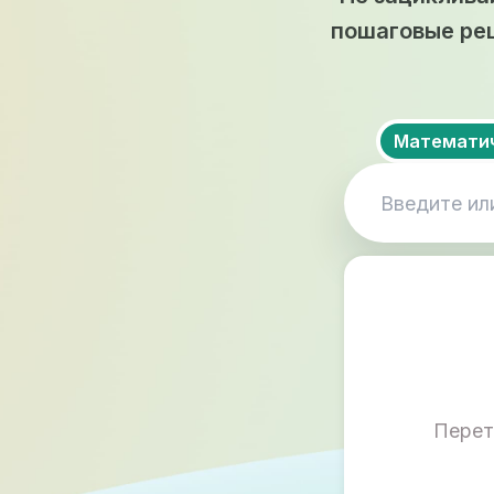
пошаговые ре
Математич
Перет