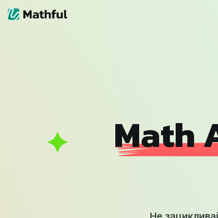
Math A
Не зациклива