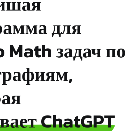
йшая
рамма для
 Math задач по
графиям,
рая
евает ChatGPT