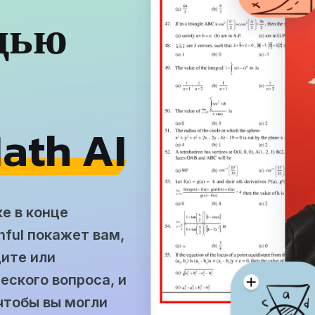
щью
ath AI
е в конце
ful покажет вам,
дите или
ского вопроса, и
чтобы вы могли