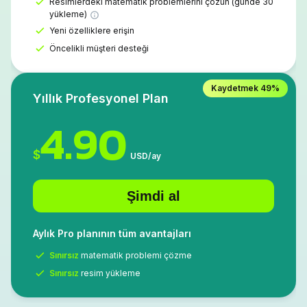
Resimlerdeki matematik problemlerini çözün (günde 30
yükleme)
Yeni özelliklere erişin
Öncelikli müşteri desteği
Kaydetmek
49%
Yıllık Profesyonel Plan
4.90
$
USD
/
ay
Şimdi al
Aylık Pro planının tüm avantajları
Sınırsız
matematik problemi çözme
Sınırsız
resim yükleme